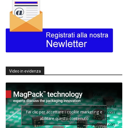
Video in evidenza
Texas
Instruments
raddoppia la
Fai clic per accettare i cookie marketing e
densità con i
moduli di
abilitare questo contenuto
potenza con