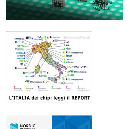
tecnologia
MagPack.