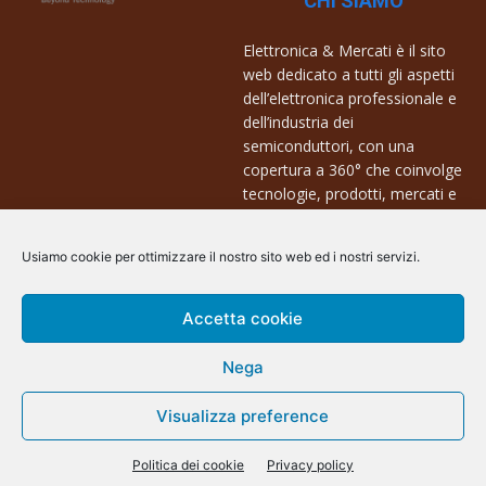
CHI SIAMO
Elettronica & Mercati è il sito
web dedicato a tutti gli aspetti
dell’elettronica professionale e
dell’industria dei
semiconduttori, con una
copertura a 360° che coinvolge
tecnologie, prodotti, mercati e
aziende.
Usiamo cookie per ottimizzare il nostro sito web ed i nostri servizi.
Contatti:
info@arscommunication.it
Accetta cookie
Nega
@ArsCommunication 2023
Visualizza preference
Politica dei cookie
Privacy policy