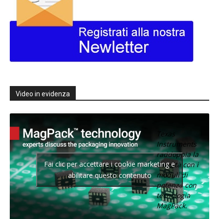
Video in evidenza
Texas
Instruments
raddoppia la
Fai clic per accettare i cookie marketing e
densità con i
moduli di
abilitare questo contenuto
potenza con
tecnologia
MagPack.