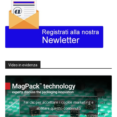
Video in evidenza
Texas
Instruments
raddoppia la
Fai clic per accettare i cookie marketing e
densità con i
moduli di
abilitare questo contenuto
potenza con