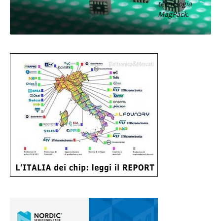
tecnologia
MagPack.