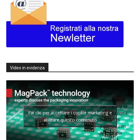
Video in evidenza
Texas
Instruments
raddoppia la
Fai clic per accettare i cookie marketing e
densità con i
moduli di
abilitare questo contenuto
potenza con
tecnologia
MagPack.