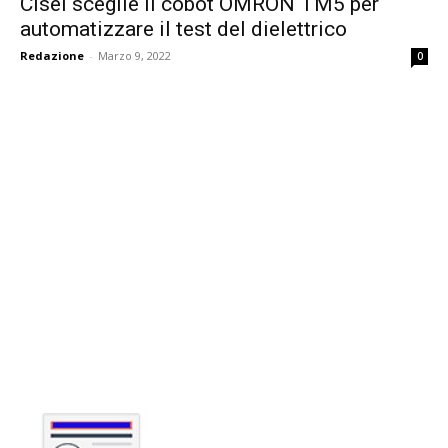
Cisel sceglie il cobot OMRON TM5 per
automatizzare il test del dielettrico
Redazione
-
Marzo 9, 2022
0