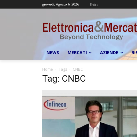
giovedì, Agosto 6, 2026
Entra
NEWS
MERCATI
AZIENDE
RI
Home
Tags
CNBC
Tag: CNBC