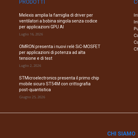
PRODOTTI
C
In
Melexis amplia la famiglia di driver per
ventilatori a bobina singola senza codice
In
per applicazioni GPU AI
Pu
Luglio 16, 2026
Co
Co
OMRON presenta i nuovi relè SiC-MOSFET
Ch
per applicazioni di potenza ad alta
tensione e di test
Luglio 2, 2026
STMicroelectronics presenta il primo chip
mobile sicuro ST54M con crittografia
post-quantistica
Giugno 25, 2026
CHI SIAMO