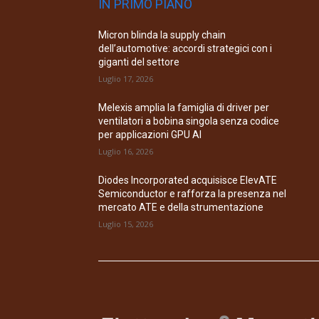
IN PRIMO PIANO
Micron blinda la supply chain
dell’automotive: accordi strategici con i
giganti del settore
Luglio 17, 2026
Melexis amplia la famiglia di driver per
ventilatori a bobina singola senza codice
per applicazioni GPU AI
Luglio 16, 2026
Diodes Incorporated acquisisce ElevATE
Semiconductor e rafforza la presenza nel
mercato ATE e della strumentazione
Luglio 15, 2026