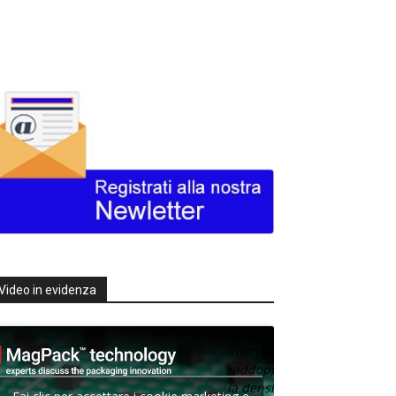
Video in evidenza
Texas
Instruments
raddoppia
la densità