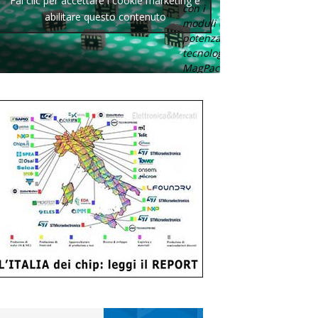
Fai clic per accettare i cookie marketing e
con i
abilitare questo contenuto
moduli di
potenza con
tecnologia
MagPack.