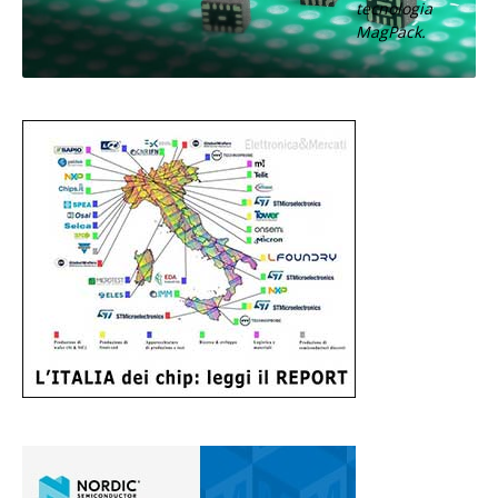
tecnologia
MagPack.