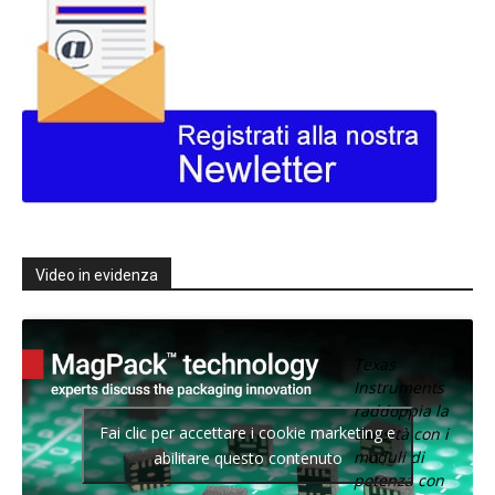
Video in evidenza
Texas
Instruments
raddoppia la
Fai clic per accettare i cookie marketing e
densità con i
moduli di
abilitare questo contenuto
potenza con