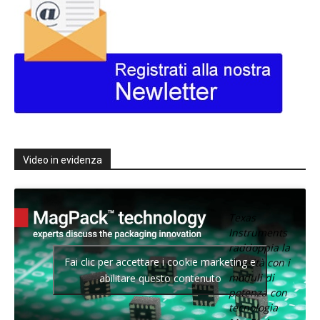
Video in evidenza
Texas
Instruments
raddoppia la
Fai clic per accettare i cookie marketing e
densità con i
moduli di
abilitare questo contenuto
potenza con
tecnologia