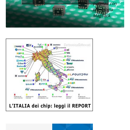
potenza con
tecnologia
MagPack.