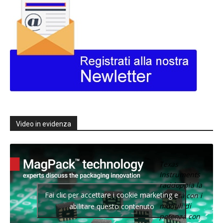
Video in evidenza
Texas
Instruments
raddoppia la
Fai clic per accettare i cookie marketing e
densità con i
moduli di
abilitare questo contenuto
potenza con