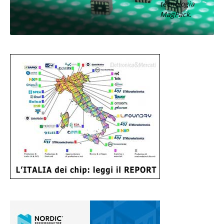
tecnologia
MagPack.