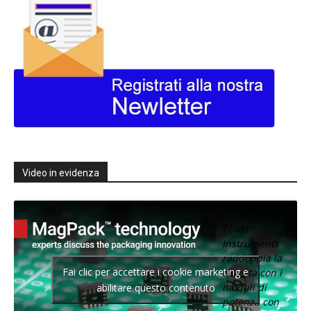
Video in evidenza
Texas
Instruments
raddoppia la
Fai clic per accettare i cookie marketing e
densità con i
moduli di
abilitare questo contenuto
potenza con