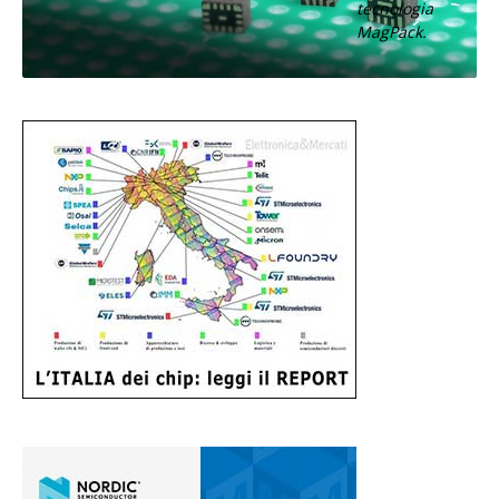
tecnologia
MagPack.