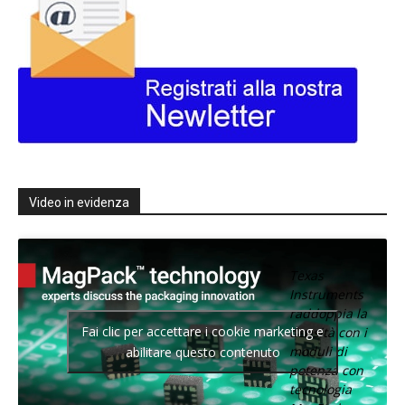
Video in evidenza
Texas
Instruments
raddoppia la
Fai clic per accettare i cookie marketing e
densità con i
moduli di
abilitare questo contenuto
potenza con
tecnologia