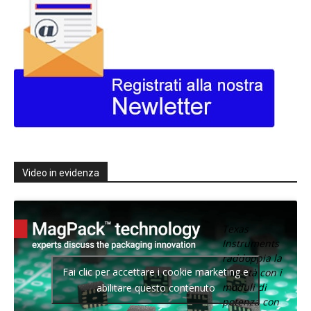
Video in evidenza
Texas
Instruments
raddoppia la
Fai clic per accettare i cookie marketing e
densità con i
moduli di
abilitare questo contenuto
potenza con