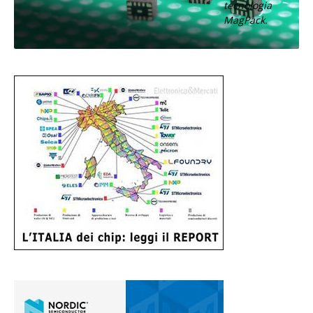
tecnologia
MagPack.