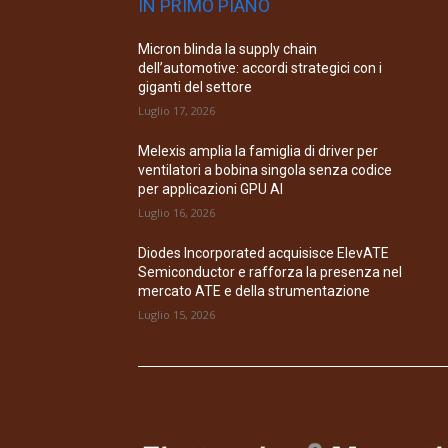
IN PRIMO PIANO
Micron blinda la supply chain
dell’automotive: accordi strategici con i
giganti del settore
Luglio 17, 2026
Melexis amplia la famiglia di driver per
ventilatori a bobina singola senza codice
per applicazioni GPU AI
Luglio 16, 2026
Diodes Incorporated acquisisce ElevATE
Semiconductor e rafforza la presenza nel
mercato ATE e della strumentazione
Luglio 15, 2026