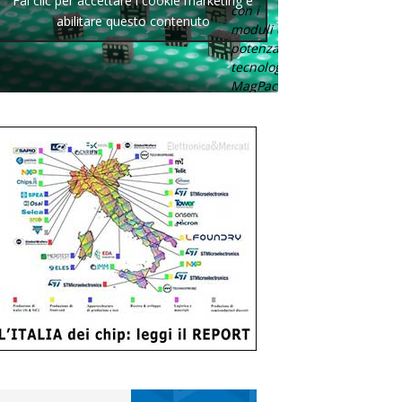
Fai clic per accettare i cookie marketing e
con i
abilitare questo contenuto
moduli di
potenza con
tecnologia
MagPack.