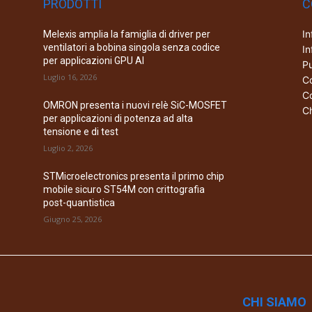
PRODOTTI
C
In
Melexis amplia la famiglia di driver per
ventilatori a bobina singola senza codice
In
per applicazioni GPU AI
Pu
Luglio 16, 2026
Co
Co
OMRON presenta i nuovi relè SiC-MOSFET
Ch
per applicazioni di potenza ad alta
tensione e di test
Luglio 2, 2026
STMicroelectronics presenta il primo chip
mobile sicuro ST54M con crittografia
post-quantistica
Giugno 25, 2026
CHI SIAMO