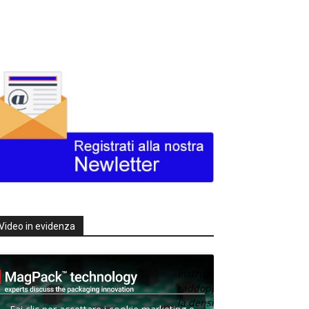
Video in evidenza
Texas
Instruments
raddoppia
la densità