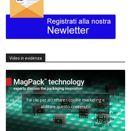
Video in evidenza
Texas
Instruments
raddoppia la
Fai clic per accettare i cookie marketing e
densità con i
moduli di
abilitare questo contenuto
potenza con
tecnologia
MagPack.