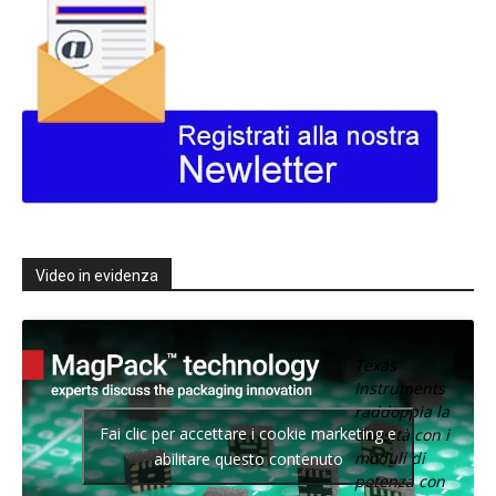
Video in evidenza
Texas
Instruments
raddoppia la
Fai clic per accettare i cookie marketing e
densità con i
moduli di
abilitare questo contenuto
potenza con