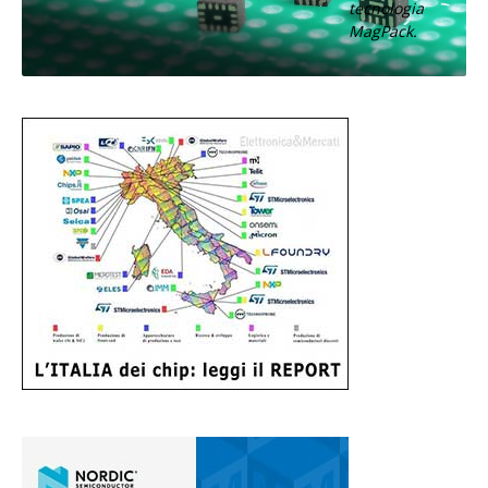
tecnologia
MagPack.