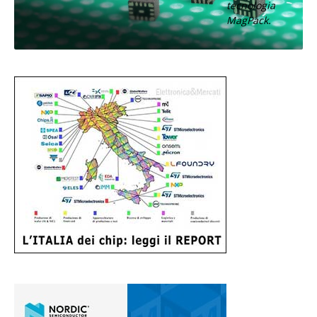
tecnologia
MagPack.