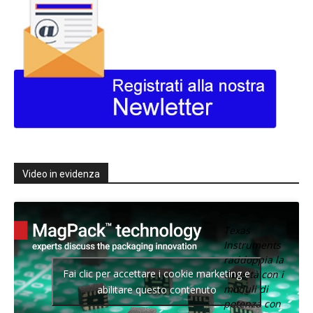
Video in evidenza
Texas
Instruments
raddoppia la
Fai clic per accettare i cookie marketing e
densità con i
moduli di
abilitare questo contenuto
potenza con