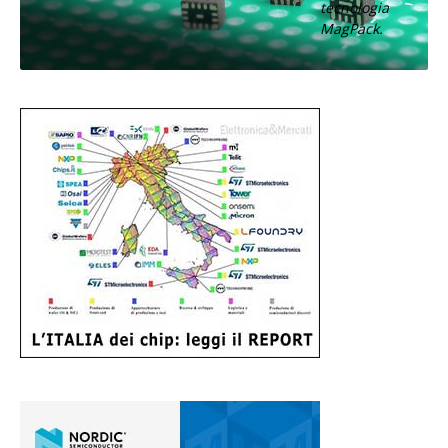
tecnologia
MagPack.