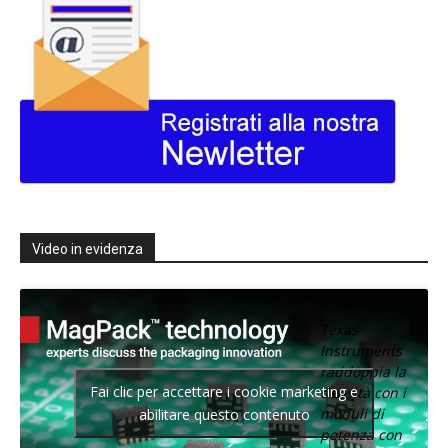
Video in evidenza
Texas
Instruments
raddoppia la
Fai clic per accettare i cookie marketing e
densità con i
moduli di
abilitare questo contenuto
potenza con