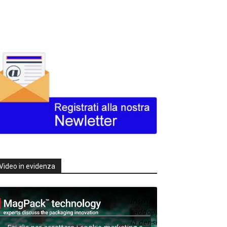
Video in evidenza
Texas
Instruments
raddoppia
la densità