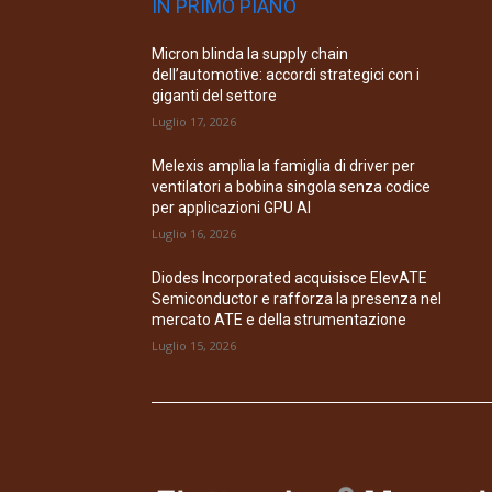
IN PRIMO PIANO
Micron blinda la supply chain
dell’automotive: accordi strategici con i
giganti del settore
Luglio 17, 2026
Melexis amplia la famiglia di driver per
ventilatori a bobina singola senza codice
per applicazioni GPU AI
Luglio 16, 2026
Diodes Incorporated acquisisce ElevATE
Semiconductor e rafforza la presenza nel
mercato ATE e della strumentazione
Luglio 15, 2026