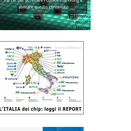
Fai clic per accettare i cookie marketing e
con i
abilitare questo contenuto
moduli di
potenza con
tecnologia
MagPack.