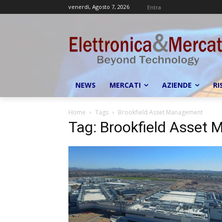
venerdì, Agosto 7, 2026
Entra
NEWS
MERCATI
AZIENDE
RI
Home
Tags
Brookfield Asset Management
Tag: Brookfield Asset