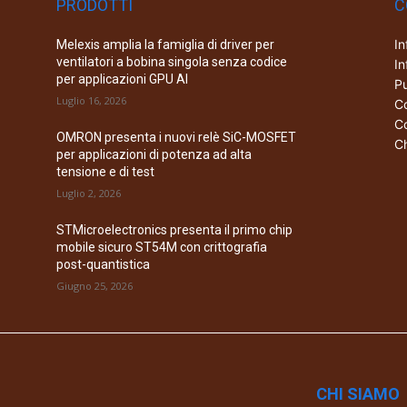
PRODOTTI
C
In
Melexis amplia la famiglia di driver per
ventilatori a bobina singola senza codice
In
per applicazioni GPU AI
Pu
Luglio 16, 2026
Co
Co
OMRON presenta i nuovi relè SiC-MOSFET
Ch
per applicazioni di potenza ad alta
tensione e di test
Luglio 2, 2026
STMicroelectronics presenta il primo chip
mobile sicuro ST54M con crittografia
post-quantistica
Giugno 25, 2026
CHI SIAMO