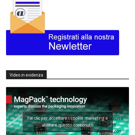
Video in evidenza
Texas
Instruments
raddoppia la
Fai clic per accettare i cookie marketing e
densità con i
moduli di
abilitare questo contenuto
potenza con