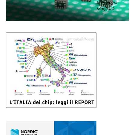
tecnologia
MagPack.