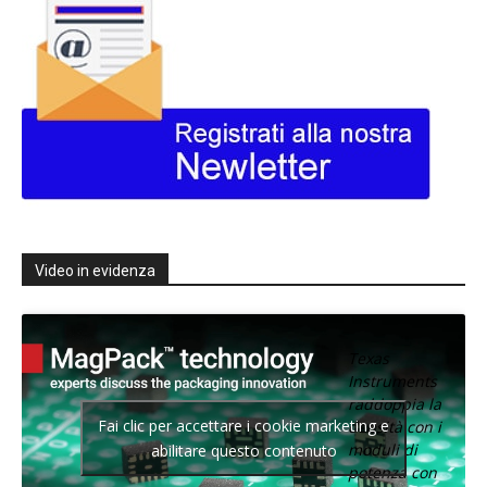
Video in evidenza
Texas
Instruments
raddoppia la
Fai clic per accettare i cookie marketing e
densità con i
moduli di
abilitare questo contenuto
potenza con