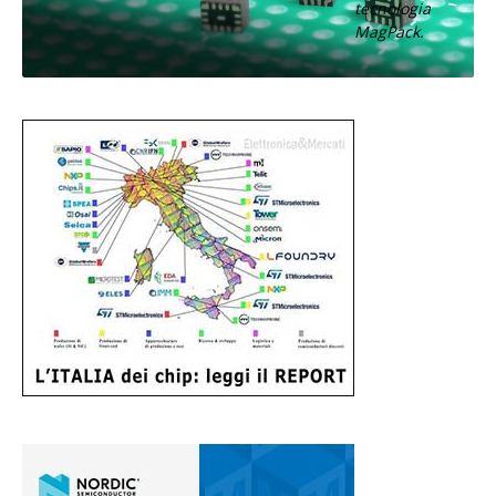
tecnologia
MagPack.