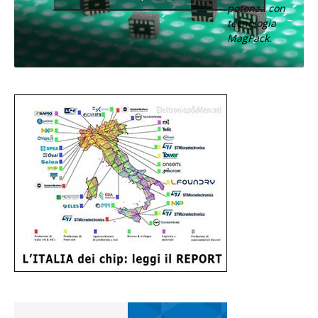
potenza con
tecnologia
MagPack.