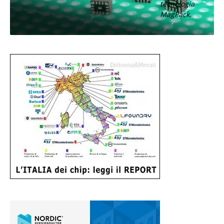
tecnologia
MagPack.