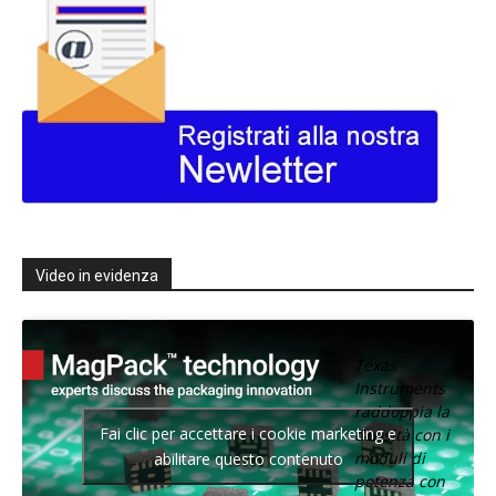
Video in evidenza
Texas
Instruments
raddoppia la
Fai clic per accettare i cookie marketing e
densità con i
moduli di
abilitare questo contenuto
potenza con