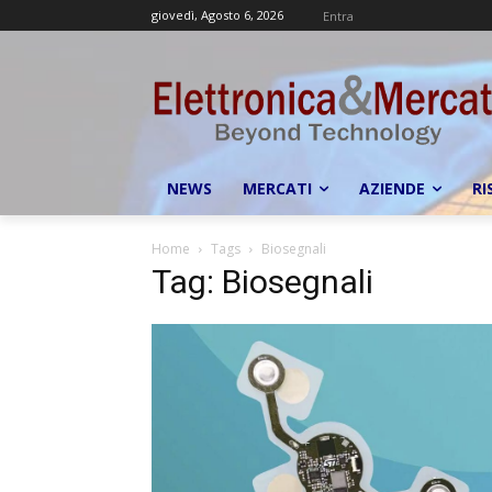
giovedì, Agosto 6, 2026
Entra
NEWS
MERCATI
AZIENDE
RI
Home
Tags
Biosegnali
Tag: Biosegnali