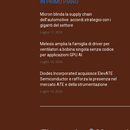
IN PRIMO PIANO
Micron blinda la supply chain
dell’automotive: accordi strategici con i
giganti del settore
Luglio 17, 2026
Melexis amplia la famiglia di driver per
ventilatori a bobina singola senza codice
per applicazioni GPU AI
Luglio 16, 2026
Diodes Incorporated acquisisce ElevATE
Semiconductor e rafforza la presenza nel
mercato ATE e della strumentazione
Luglio 15, 2026