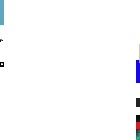
re
li
0