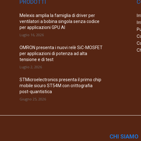
PRODOTTI
C
In
Melexis amplia la famiglia di driver per
ventilatori a bobina singola senza codice
In
per applicazioni GPU AI
Pu
Luglio 16, 2026
Co
Co
OMRON presenta i nuovi relè SiC-MOSFET
Ch
per applicazioni di potenza ad alta
tensione e di test
Luglio 2, 2026
STMicroelectronics presenta il primo chip
mobile sicuro ST54M con crittografia
post-quantistica
Giugno 25, 2026
CHI SIAMO