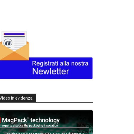
Video in evidenza
Texas
Instruments
raddoppia
la densità