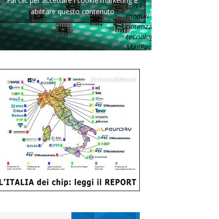
Fai clic per accettare i cookie marketing e
con i
abilitare questo contenuto
moduli di
potenza con
tecnologia
MagPack.