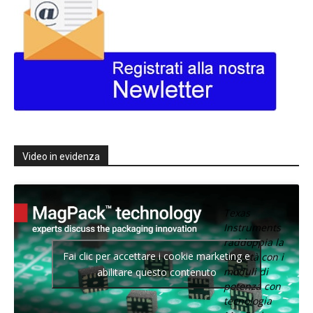
Video in evidenza
Texas
Instruments
raddoppia la
Fai clic per accettare i cookie marketing e
densità con i
moduli di
abilitare questo contenuto
potenza con
tecnologia