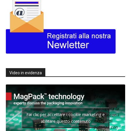
Video in evidenza
Texas
Instruments
raddoppia la
Fai clic per accettare i cookie marketing e
densità con i
moduli di
abilitare questo contenuto
potenza con