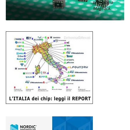
tecnologia
MagPack.