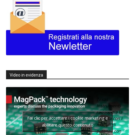
Video in evidenza
Texas
Instruments
raddoppia la
Fai clic per accettare i cookie marketing e
densità con i
moduli di
abilitare questo contenuto
potenza con