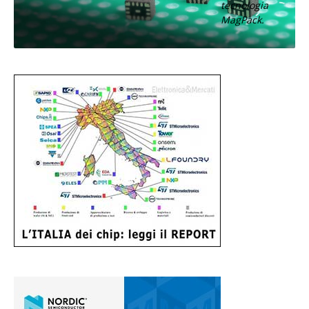
tecnologia
MagPack.