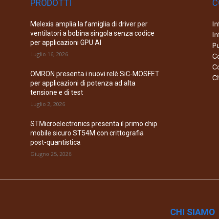
PRODOTTI
C
In
Melexis amplia la famiglia di driver per
ventilatori a bobina singola senza codice
In
per applicazioni GPU AI
Pu
Luglio 16, 2026
Co
Co
OMRON presenta i nuovi relè SiC-MOSFET
Ch
per applicazioni di potenza ad alta
tensione e di test
Luglio 2, 2026
STMicroelectronics presenta il primo chip
mobile sicuro ST54M con crittografia
post-quantistica
Giugno 25, 2026
CHI SIAMO