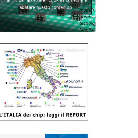
Fai clic per accettare i cookie marketing e
con i
abilitare questo contenuto
moduli di
potenza con
tecnologia
MagPack.