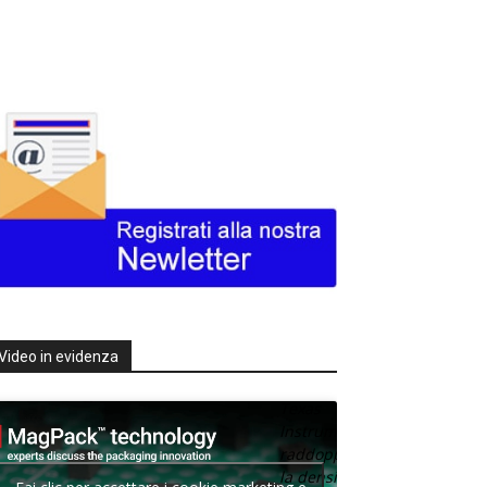
Video in evidenza
Texas
Instruments
raddoppia
la densità