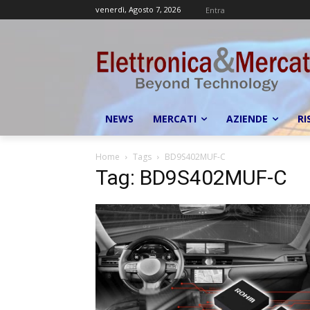
venerdì, Agosto 7, 2026
Entra
NEWS
MERCATI
AZIENDE
RI
Home
Tags
BD9S402MUF-C
Tag: BD9S402MUF-C