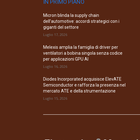
IN PRIMO PIANO
Micron blinda la supply chain
dell’automotive: accordi strategici con i
giganti del settore
Luglio 17, 2026
Melexis amplia la famiglia di driver per
ventilatori a bobina singola senza codice
per applicazioni GPU AI
Luglio 16, 2026
Diodes Incorporated acquisisce ElevATE
Semiconductor e rafforza la presenza nel
mercato ATE e della strumentazione
Luglio 15, 2026