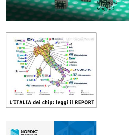
tecnologia
MagPack.