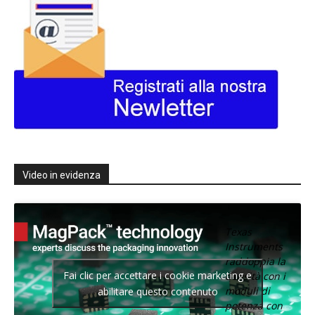
Video in evidenza
Texas
Instruments
raddoppia la
Fai clic per accettare i cookie marketing e
densità con i
moduli di
abilitare questo contenuto
potenza con