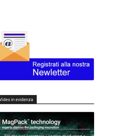
Video in evidenza
Texas
Instruments
raddoppia
la densità