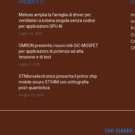
PRODOTTI
C
In
Melexis amplia la famiglia di driver per
ventilatori a bobina singola senza codice
In
per applicazioni GPU AI
Pu
Luglio 16, 2026
Co
Co
OMRON presenta i nuovi relè SiC-MOSFET
Ch
per applicazioni di potenza ad alta
tensione e di test
Luglio 2, 2026
STMicroelectronics presenta il primo chip
mobile sicuro ST54M con crittografia
post-quantistica
Giugno 25, 2026
CHI SIAMO