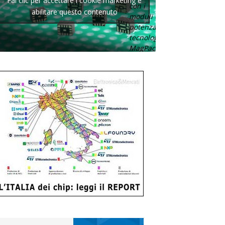
Fai clic per accettare i cookie marketing e
con i
abilitare questo contenuto
moduli di
potenza con
tecnologia
MagPack.