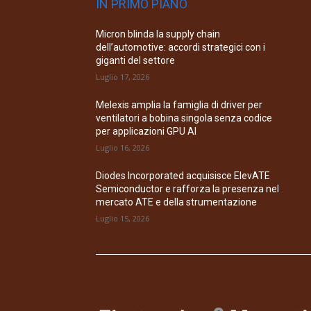
IN PRIMO PIANO
Micron blinda la supply chain
dell’automotive: accordi strategici con i
giganti del settore
Luglio 17, 2026
Melexis amplia la famiglia di driver per
ventilatori a bobina singola senza codice
per applicazioni GPU AI
Luglio 16, 2026
Diodes Incorporated acquisisce ElevATE
Semiconductor e rafforza la presenza nel
mercato ATE e della strumentazione
Luglio 15, 2026