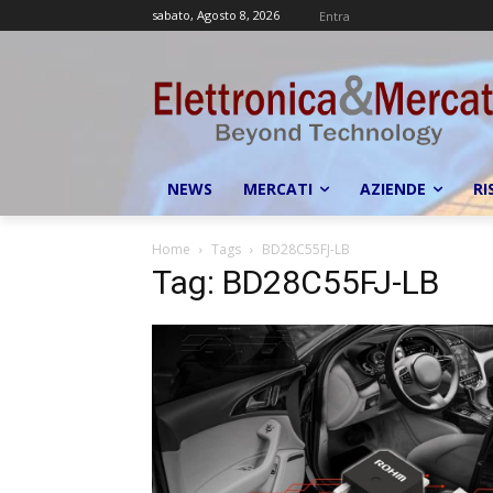
sabato, Agosto 8, 2026
Entra
NEWS
MERCATI
AZIENDE
RI
Home
Tags
BD28C55FJ-LB
Tag: BD28C55FJ-LB