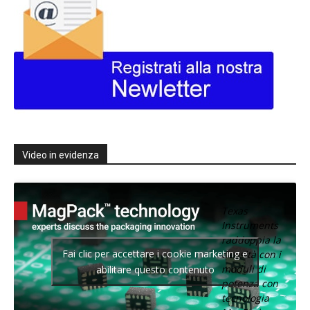
Video in evidenza
Texas
Instruments
raddoppia la
Fai clic per accettare i cookie marketing e
densità con i
moduli di
abilitare questo contenuto
potenza con
tecnologia