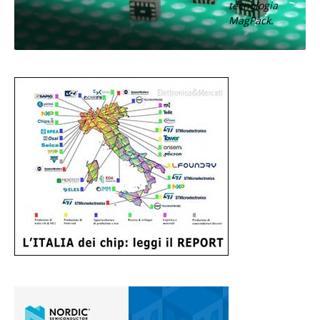
tecnologia
MagPack.