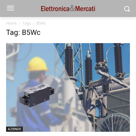
Home
Tags
B5Wc
Tag: B5Wc
AZIENDE