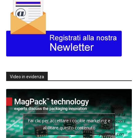
Video in evidenza
Texas
Instruments
raddoppia la
Fai clic per accettare i cookie marketing e
densità con i
moduli di
abilitare questo contenuto
potenza con