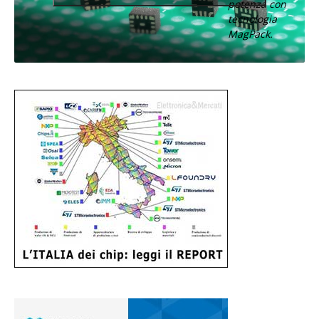
potenza con
tecnologia
MagPack.