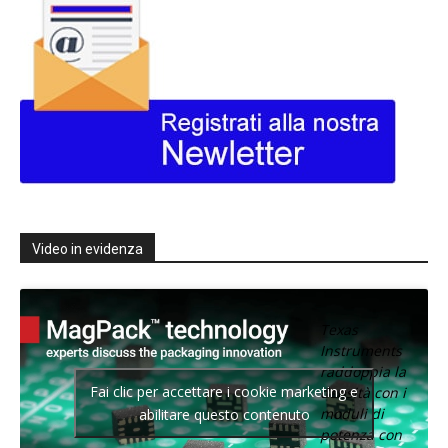
Video in evidenza
Texas
Instruments
raddoppia la
Fai clic per accettare i cookie marketing e
densità con i
moduli di
abilitare questo contenuto
potenza con