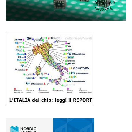
tecnologia
MagPack.