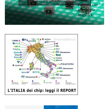
potenza con
tecnologia
MagPack.