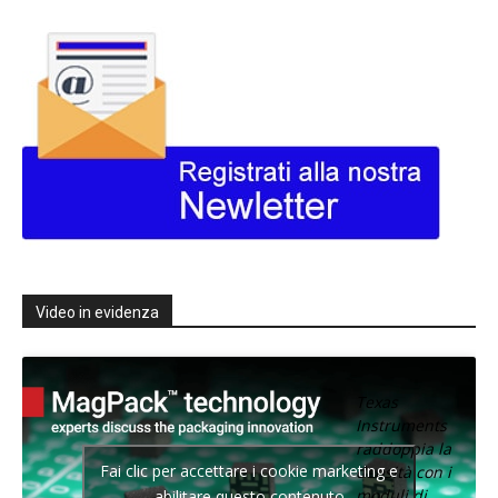
Video in evidenza
Texas
Instruments
raddoppia la
Fai clic per accettare i cookie marketing e
densità con i
moduli di
abilitare questo contenuto