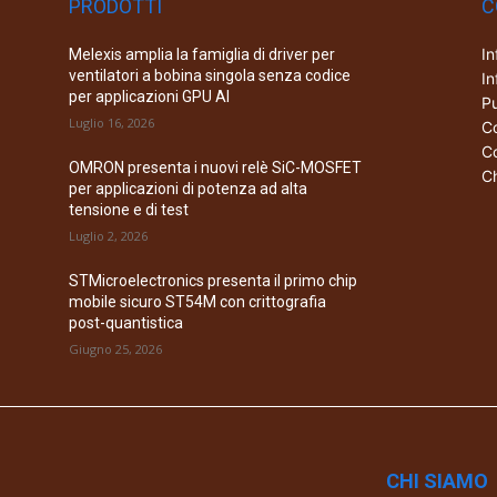
PRODOTTI
C
In
Melexis amplia la famiglia di driver per
ventilatori a bobina singola senza codice
In
per applicazioni GPU AI
Pu
Luglio 16, 2026
Co
Co
OMRON presenta i nuovi relè SiC-MOSFET
Ch
per applicazioni di potenza ad alta
tensione e di test
Luglio 2, 2026
STMicroelectronics presenta il primo chip
mobile sicuro ST54M con crittografia
post-quantistica
Giugno 25, 2026
CHI SIAMO