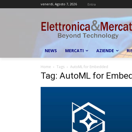
venerdì, Agosto 7, 2026
Entra
NEWS
MERCATI
AZIENDE
RI
Home
Tags
AutoML for Embedded
Tag: AutoML for Embe