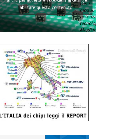
Fai clic per accettare i cookie marketing e
con i
abilitare questo contenuto
moduli di
potenza con
tecnologia
MagPack.