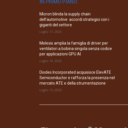
IN PRIMO PIANO
Micron blinda la supply chain
dell’automotive: accordi strategici con i
giganti del settore
Luglio 17, 2026
Melexis amplia la famiglia di driver per
ventilatori a bobina singola senza codice
per applicazioni GPU AI
Luglio 16, 2026
Diodes Incorporated acquisisce ElevATE
Semiconductor e rafforza la presenza nel
mercato ATE e della strumentazione
Luglio 15, 2026