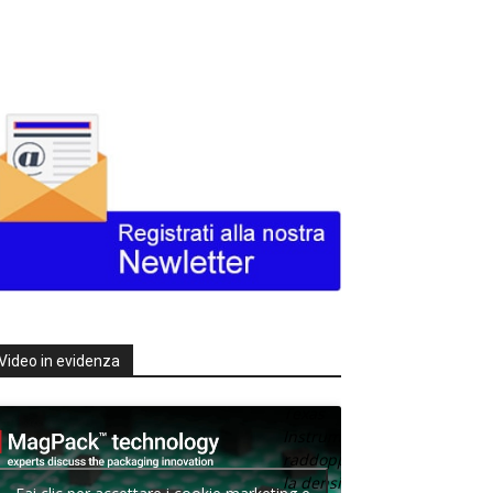
Video in evidenza
Texas
Instruments
raddoppia
la densità