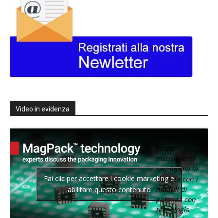
Video in evidenza
Texas
Instruments
raddoppia la
Fai clic per accettare i cookie marketing e
densità con i
moduli di
abilitare questo contenuto
potenza con
tecnologia