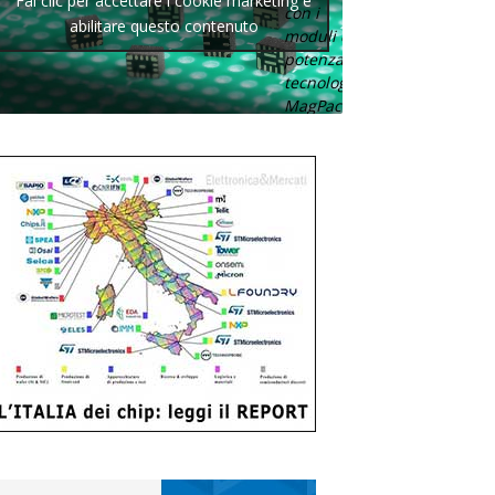
Fai clic per accettare i cookie marketing e
con i
abilitare questo contenuto
moduli di
potenza con
tecnologia
MagPack.