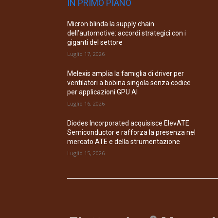
IN PRIMO PIANO
Micron blinda la supply chain
dell’automotive: accordi strategici con i
giganti del settore
Luglio 17, 2026
Melexis amplia la famiglia di driver per
ventilatori a bobina singola senza codice
per applicazioni GPU AI
Luglio 16, 2026
Diodes Incorporated acquisisce ElevATE
Semiconductor e rafforza la presenza nel
mercato ATE e della strumentazione
Luglio 15, 2026