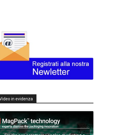
Video in evidenza
Texas
Instruments
raddoppia
la densità