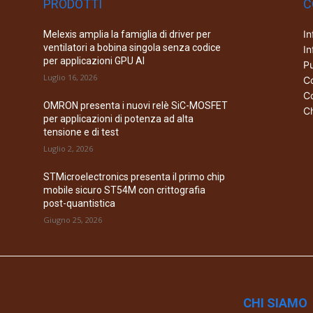
PRODOTTI
C
In
Melexis amplia la famiglia di driver per
ventilatori a bobina singola senza codice
In
per applicazioni GPU AI
Pu
Luglio 16, 2026
Co
Co
OMRON presenta i nuovi relè SiC-MOSFET
Ch
per applicazioni di potenza ad alta
tensione e di test
Luglio 2, 2026
STMicroelectronics presenta il primo chip
mobile sicuro ST54M con crittografia
post-quantistica
Giugno 25, 2026
CHI SIAMO