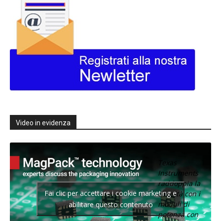
Video in evidenza
Texas
Instruments
raddoppia la
Fai clic per accettare i cookie marketing e
densità con i
moduli di
abilitare questo contenuto
potenza con