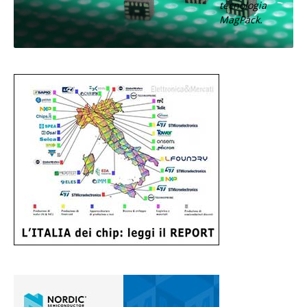
tecnologia
MagPack.