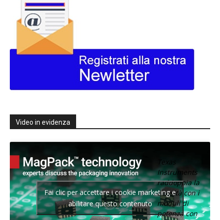
Video in evidenza
Texas
Instruments
raddoppia la
Fai clic per accettare i cookie marketing e
densità con i
moduli di
abilitare questo contenuto
potenza con