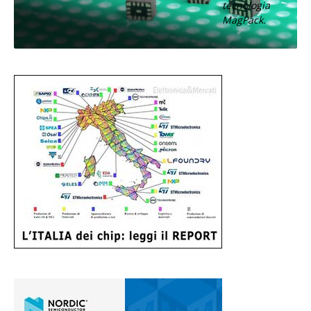
tecnologia
MagPack.