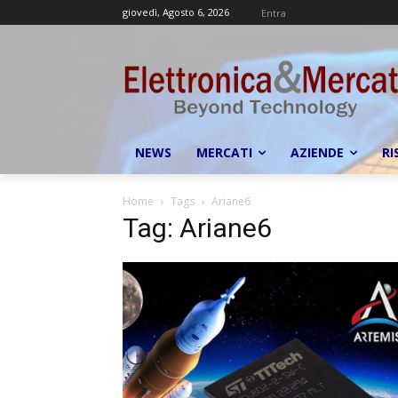
giovedì, Agosto 6, 2026
Entra
NEWS
MERCATI
AZIENDE
RI
Home
Tags
Ariane6
Tag: Ariane6