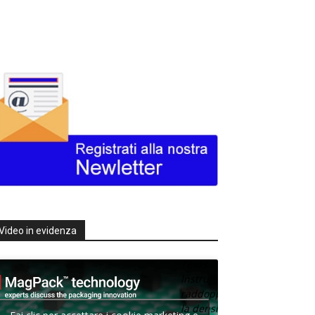
Video in evidenza
Texas
Instruments
raddoppia
la densità