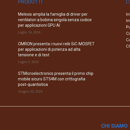
PRODOTTI
C
In
Melexis amplia la famiglia di driver per
ventilatori a bobina singola senza codice
In
per applicazioni GPU AI
Pu
Luglio 16, 2026
Co
Co
OMRON presenta i nuovi relè SiC-MOSFET
Ch
per applicazioni di potenza ad alta
tensione e di test
Luglio 2, 2026
STMicroelectronics presenta il primo chip
mobile sicuro ST54M con crittografia
post-quantistica
Giugno 25, 2026
CHI SIAMO