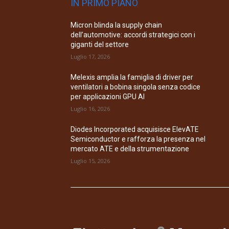
IN PRIMO PIANO
Micron blinda la supply chain
dell’automotive: accordi strategici con i
giganti del settore
Luglio 17, 2026
Melexis amplia la famiglia di driver per
ventilatori a bobina singola senza codice
per applicazioni GPU AI
Luglio 16, 2026
Diodes Incorporated acquisisce ElevATE
Semiconductor e rafforza la presenza nel
mercato ATE e della strumentazione
Luglio 15, 2026