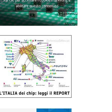
Fai clic per accettare i cookie marketing e
con i
abilitare questo contenuto
moduli di
potenza con
tecnologia
MagPack.