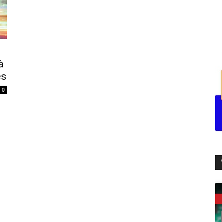
à
es
0