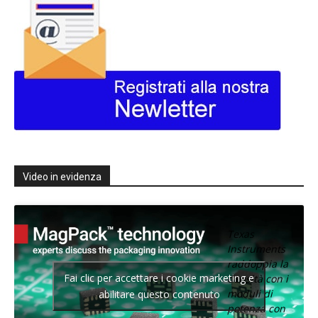
Video in evidenza
Texas
Instruments
raddoppia la
Fai clic per accettare i cookie marketing e
densità con i
moduli di
abilitare questo contenuto
potenza con