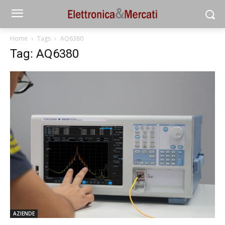
Home
Tags
AQ6380
Tag: AQ6380
AZIENDE