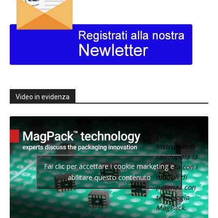
Video in evidenza
Texas
Instruments
raddoppia la
Fai clic per accettare i cookie marketing e
densità con i
moduli di
abilitare questo contenuto
potenza con
tecnologia
MagPack.