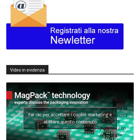
Video in evidenza
Texas
Instruments
raddoppia la
Fai clic per accettare i cookie marketing e
densità con i
moduli di
abilitare questo contenuto
potenza con
tecnologia