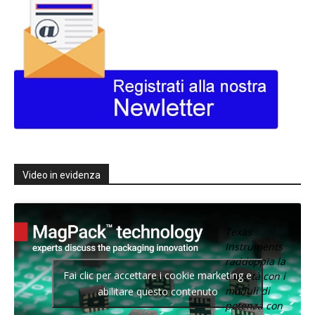
Video in evidenza
Texas
Instruments
raddoppia la
Fai clic per accettare i cookie marketing e
densità con i
moduli di
abilitare questo contenuto
potenza con