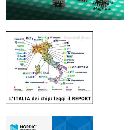
tecnologia
MagPack.