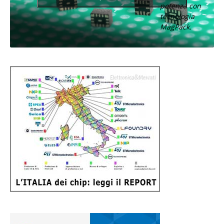
potenza con
tecnologia
MagPack.