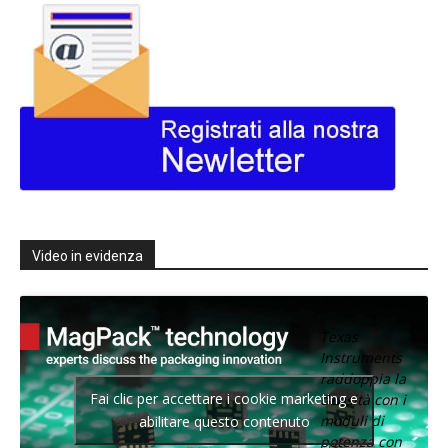
Video in evidenza
Texas
Instruments
raddoppia la
Fai clic per accettare i cookie marketing e
densità con i
moduli di
abilitare questo contenuto
potenza con