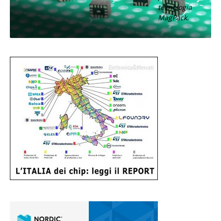
tecnologia
MagPack.