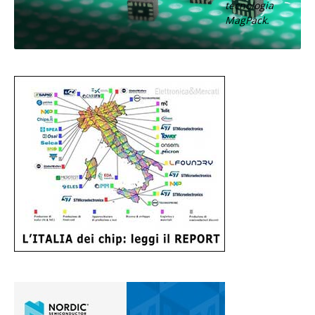
tecnologia
MagPack.