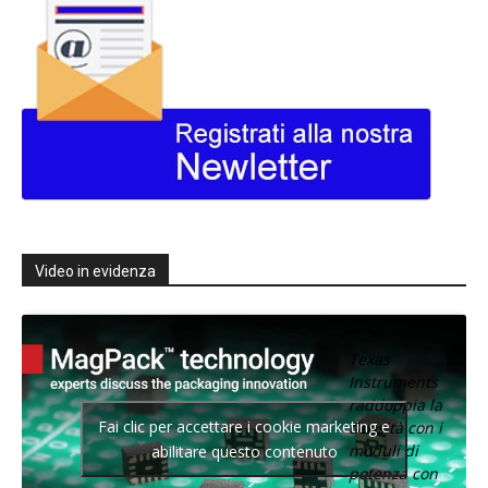
Video in evidenza
Texas
Instruments
raddoppia la
Fai clic per accettare i cookie marketing e
densità con i
moduli di
abilitare questo contenuto
potenza con