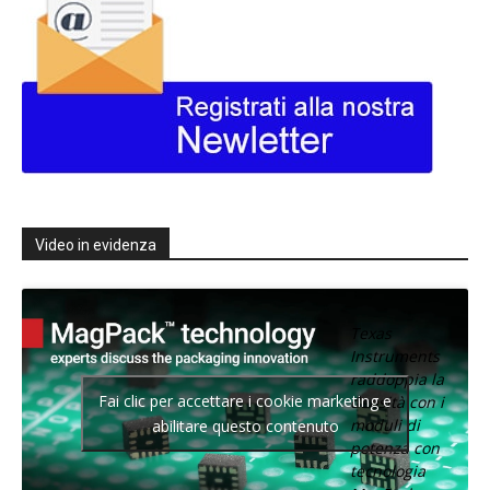
Video in evidenza
Texas
Instruments
raddoppia la
Fai clic per accettare i cookie marketing e
densità con i
moduli di
abilitare questo contenuto
potenza con
tecnologia