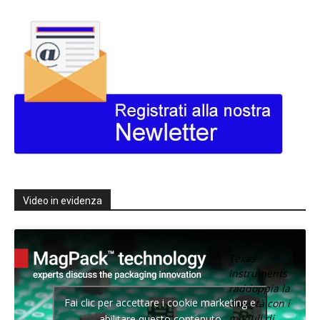
Video in evidenza
Texas
Instruments
raddoppia la
Fai clic per accettare i cookie marketing e
densità con i
moduli di
abilitare questo contenuto