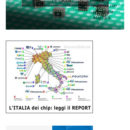
potenza con
tecnologia
MagPack.